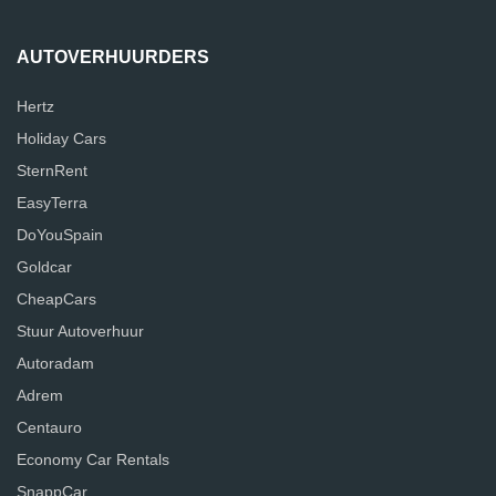
AUTOVERHUURDERS
Hertz
Holiday Cars
SternRent
EasyTerra
DoYouSpain
Goldcar
CheapCars
Stuur Autoverhuur
Autoradam
Adrem
Centauro
Economy Car Rentals
SnappCar