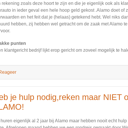
 rekening zoals deze hoort te zijn en die je eigenlijk ook als kl
rauto in ieder geval een hele hoop geld gekost .Alamo doet of zi
rwaarden en het feit dat je (helaas) getekend hebt. Wel niks dan
uurd hebben, zij hebben wel getracht om de zaak met Alamo te 
rvoor.
akke punten
n klantgericht bedrijf lijkt erop gericht om zoveel mogelijk te hal
Reageer
eb je hulp nodig,reken maar NIET o
LAMO!
 huren eigenlijk al 2 jaar bij Alamo maar hebben nooit echt hul
 ze. Afgelopen maand hebben we een rondreis gemaakt door We