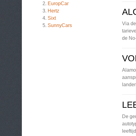
EuropCar
AL
Hertz
Sixt
Via de
SunnyCars
tariev
de No-
VO
Alamo 
aanspr
landen
LE
De gem
autoty
leefti