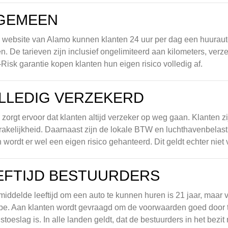
GEMEEN
 website van Alamo kunnen klanten 24 uur per dag een huuraut
en. De tarieven zijn inclusief ongelimiteerd aan kilometers, verz
Risk garantie kopen klanten hun eigen risico volledig af.
LLEDIG VERZEKERD
zorgt ervoor dat klanten altijd verzeker op weg gaan. Klanten zi
akelijkheid. Daarnaast zijn de lokale BTW en luchthavenbelasti
 wordt er wel een eigen risico gehanteerd. Dit geldt echter niet
EFTIJD BESTUURDERS
iddelde leeftijd om een auto te kunnen huren is 21 jaar, maar ve
pe. Aan klanten wordt gevraagd om de voorwaarden goed door te
jdstoeslag is. In alle landen geldt, dat de bestuurders in het bezit