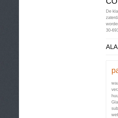
CO
De kla
zaterd
worden
30-69
AL
p
waa
ver
huu
Gla
sub
wet