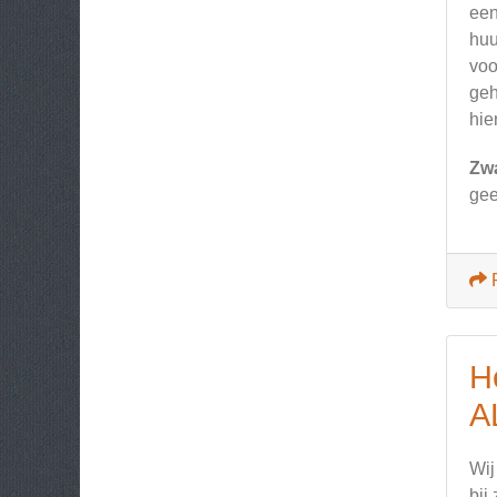
een
huu
voo
geh
hie
Zw
gee
H
A
Wij
bij