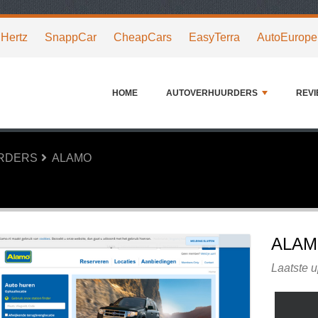
Hertz
SnappCar
CheapCars
EasyTerra
AutoEurope
HOME
AUTOVERHUURDERS
REV
URDERS
ALAMO
ALA
Laatste 