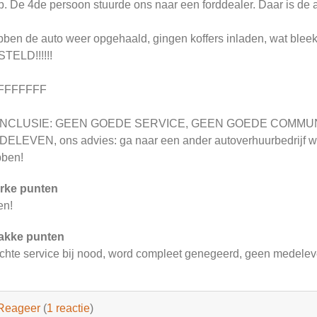
p. De 4de persoon stuurde ons naar een forddealer. Daar is de a
ben de auto weer opgehaald, gingen koffers inladen, wat bl
TELD!!!!!!
FFFFFFF
NCLUSIE: GEEN GOEDE SERVICE, GEEN GOEDE COMMUN
ELEVEN, ons advies: ga naar een ander autoverhuurbedrijf wan
ben!
rke punten
en!
akke punten
chte service bij nood, word compleet genegeerd, geen medelev
Reageer
(
1 reactie
)