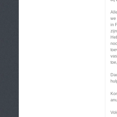
All
we 
in 
zij
Heb
noo
toe
vas
toe
Dac
hul
Kon
anu
Vol