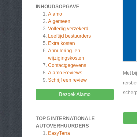
INHOUDSOPGAVE
Alamo
Algemeen
Volledig verzekerd
Leeftijd bestuurders
Extra kosten
Annulering- en
wijzigingskosten
Contactgegevens
Alamo
Reviews
Met bi
Schrijf een review
reisbe
scherp
Bezoek Alamo
TOP 5 INTERNATIONALE
AUTOVERHUURDERS
EasyTerra