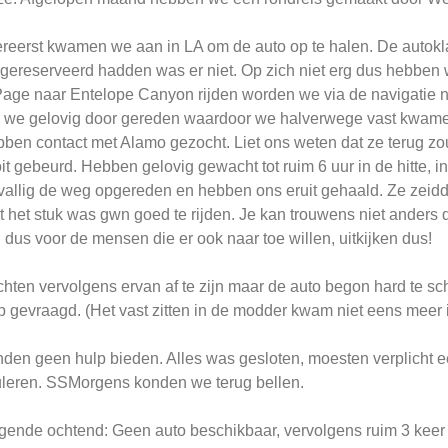
ereerst kwamen we aan in LA om de auto op te halen. De autokl
gereserveerd hadden was er niet. Op zich niet erg dus hebben
Page naar Entelope Canyon rijden worden we via de navigatie 
n we gelovig door gereden waardoor we halverwege vast kwamen
ben contact met Alamo gezocht. Liet ons weten dat ze terug zo
it gebeurd. Hebben gelovig gewacht tot ruim 6 uur in de hitte,
vallig de weg opgereden en hebben ons eruit gehaald. Ze zeid
t het stuk was gwn goed te rijden. Je kan trouwens niet anders
, dus voor de mensen die er ook naar toe willen, uitkijken dus!
hten vervolgens ervan af te zijn maar de auto begon hard te s
p gevraagd. (Het vast zitten in de modder kwam niet eens meer 
den geen hulp bieden. Alles was gesloten, moesten verplicht 
leren. SSMorgens konden we terug bellen.
gende ochtend: Geen auto beschikbaar, vervolgens ruim 3 keer l