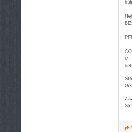
hul
Heb
BES
PF
CO
MED
heb
Ste
Ge
Zw
Sle