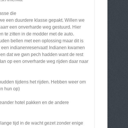
asse die
 we een duurdere klasse gepakt. Willen we
naarr een onverharde weg gestuurd. Hier
 te zitten in de modder met de auto.
uden bellen met een oplossing maar dit is
 in een indianenreservaat! Indianen kwamen
den dat we gwn pech hadden want de rest
 dan op een onverharde weg rijden daar naar
chudden tijdens het rijden. Hebben weer om
in hun op)
eeander hotel pakken en de andere
ange tijd in de wacht gezet zonder enige