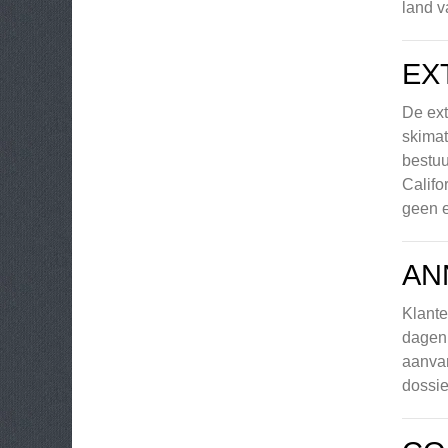
land v
EX
De ext
skimat
bestuu
Califo
geen e
AN
Klante
dagen 
aanva
dossie