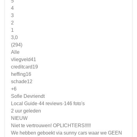
5
4
3
2
1
3,0
(294)
Alle
vliegveld41
creditcard19
heffing16
schade12
+6
Sofie Devriendt
Local Guide·44 reviews·146 foto's
2 uur geleden
NIEUW
Niet te vertrouwen! OPLICHTERS!!!!!
We hebben geboekt via sunny cars waar we GEEN