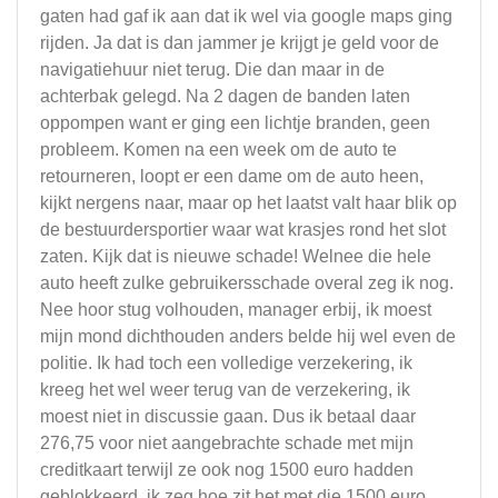
gaten had gaf ik aan dat ik wel via google maps ging
rijden. Ja dat is dan jammer je krijgt je geld voor de
navigatiehuur niet terug. Die dan maar in de
achterbak gelegd. Na 2 dagen de banden laten
oppompen want er ging een lichtje branden, geen
probleem. Komen na een week om de auto te
retourneren, loopt er een dame om de auto heen,
kijkt nergens naar, maar op het laatst valt haar blik op
de bestuurdersportier waar wat krasjes rond het slot
zaten. Kijk dat is nieuwe schade! Welnee die hele
auto heeft zulke gebruikersschade overal zeg ik nog.
Nee hoor stug volhouden, manager erbij, ik moest
mijn mond dichthouden anders belde hij wel even de
politie. Ik had toch een volledige verzekering, ik
kreeg het wel weer terug van de verzekering, ik
moest niet in discussie gaan. Dus ik betaal daar
276,75 voor niet aangebrachte schade met mijn
creditkaart terwijl ze ook nog 1500 euro hadden
geblokkeerd. ik zeg hoe zit het met die 1500 euro.