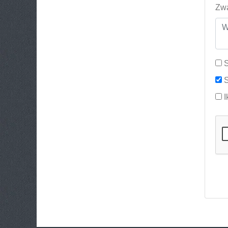
Zwa
S
S
I