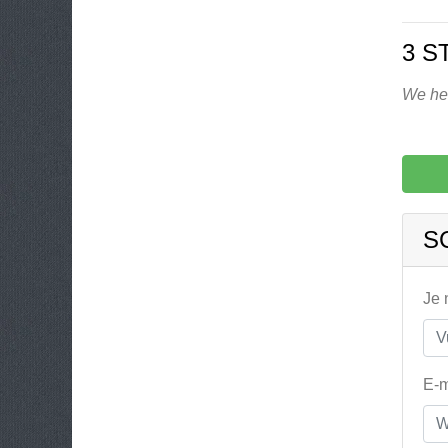
3 S
We heb
S
Je
E-m