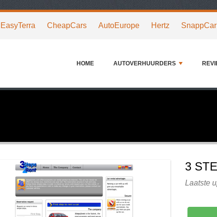
EasyTerra
CheapCars
AutoEurope
Hertz
SnappCar
HOME
AUTOVERHUURDERS
REV
3 ST
Laatste u