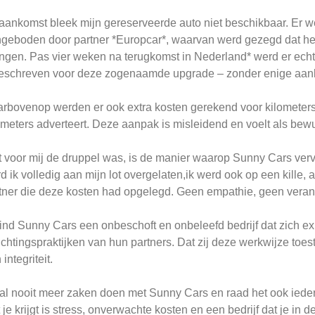
 aankomst bleek mijn gereserveerde auto niet beschikbaar. Er w
geboden door partner *Europcar*, waarvan werd gezegd dat he
ngen. Pas vier weken na terugkomst in Nederland* werd er ech
eschreven voor deze zogenaamde upgrade – zonder enige aank
rbovenop werden er ook extra kosten gerekend voor kilometers,
ometers adverteert. Deze aanpak is misleidend en voelt als bewu
 voor mij de druppel was, is de manier waarop Sunny Cars verv
d ik volledig aan mijn lot overgelaten,ik werd ook op een kille,
tner die deze kosten had opgelegd. Geen empathie, geen verant
vind Sunny Cars een onbeschoft en onbeleefd bedrijf dat zich ex
ichtingspraktijken van hun partners. Dat zij deze werkwijze toe
integriteit.
zal nooit meer zaken doen met Sunny Cars en raad het ook ieder
 je krijgt is stress, onverwachte kosten en een bedrijf dat je in d