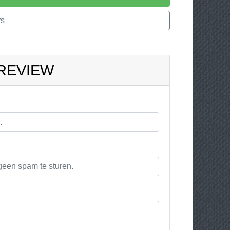
rs
 REVIEW