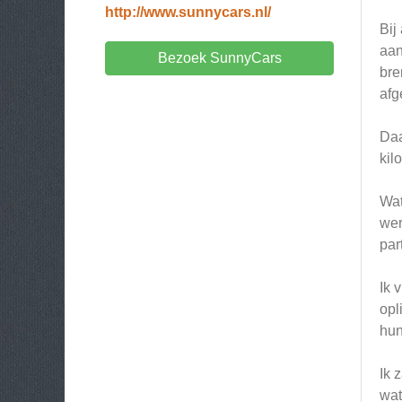
http://www.sunnycars.nl/
Bij
aan
Bezoek SunnyCars
bre
afg
Daa
kil
Wat
wer
par
Ik 
opl
hun 
Ik 
wat