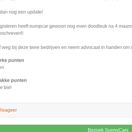
dan nog een update!
gisteren heeft europcar gewoon nog even doodleuk na 4 maand
eschreven!!
jf weg bij deze twee bedrijven en neem advocaat in handen om d
rke punten
en
akke punten
e biel
Reageer
Bezoek SunnyCars