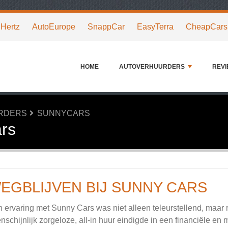
Hertz
AutoEurope
SnappCar
EasyTerra
CheapCars
HOME
AUTOVERHUURDERS
REV
URDERS
SUNNYCARS
ars
EGBLIJVEN BIJ SUNNY CARS
n ervaring met Sunny Cars was niet alleen teleurstellend, maar 
nschijnlijk zorgeloze, all-in huur eindigde in een financiële en 