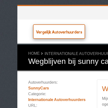
Vergelijk Autoverhuurders
HOME
INTERNATIONALE AUTOVERHU
Wegblijven bij sunny c
Autoverhuurders:
W
SunnyCars
Categorie:
Mij
Internationale Autoverhuurders
oge
URL: