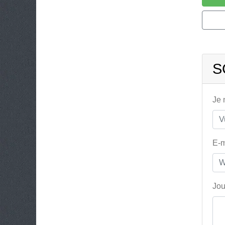
S
Je
E-m
Jou