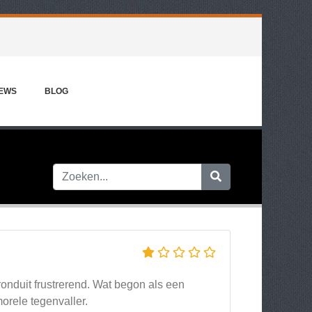
IEWS
BLOG
ronduit frustrerend. Wat begon als een
morele tegenvaller.