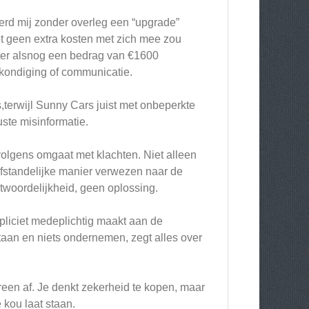
erd mij zonder overleg een “upgrade”
t geen extra kosten met zich mee zou
ter alsnog een bedrag van €1600
ondiging of communicatie.
terwijl Sunny Cars juist met onbeperkte
ste misinformatie.
olgens omgaat met klachten. Niet alleen
 afstandelijke manier verwezen naar de
woordelijkheid, geen oplossing.
pliciet medeplichtig maakt aan de
staan en niets ondernemen, zegt alles over
een af. Je denkt zekerheid te kopen, maar
e kou laat staan.