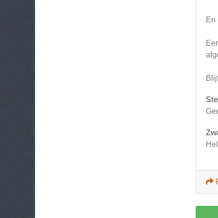
En 
Eer
afg
Bli
Ste
Ge
Zw
Hel