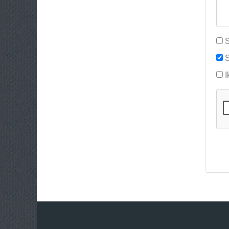
S
S
I