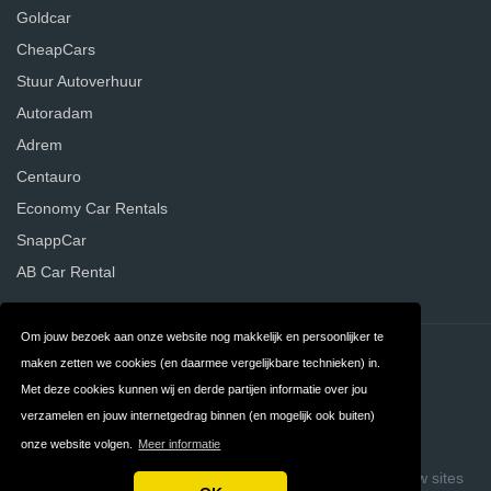
Goldcar
CheapCars
Stuur Autoverhuur
Autoradam
Adrem
Centauro
Economy Car Rentals
SnappCar
AB Car Rental
Om jouw bezoek aan onze website nog makkelijk en persoonlijker te
Contact
Privacy
maken zetten we cookies (en daarmee vergelijkbare technieken) in.
Met deze cookies kunnen wij en derde partijen informatie over jou
Algemene
FAQ
verzamelen en jouw internetgedrag binnen (en mogelijk ook buiten)
Voorwaarden
onze website volgen.
Meer informatie
Copyright © 2026 Vergelijk Autoverhuurders
Build review sites