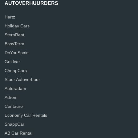
AUTOVERHUURDERS
Hertz
Holiday Cars
SternRent
EasyTerra
DoYouSpain
Goldcar
CheapCars
Stuur Autoverhuur
Autoradam
Adrem
Centauro
Economy Car Rentals
SnappCar
AB Car Rental