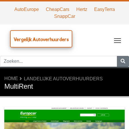
AutoEurope
CheapCars
Hertz
EasyTerra
SnappCar
Vergelijk Autoverhuurders
Tog
HOME
LANDELIJKE AUTOVERHUURDERS
MultiRent