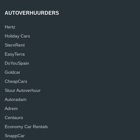
AUTOVERHUURDERS
Hertz
Holiday Cars
SternRent
EasyTerra
DoYouSpain
Goldcar
CheapCars
Stuur Autoverhuur
Autoradam
Adrem
Centauro
Economy Car Rentals
SnappCar