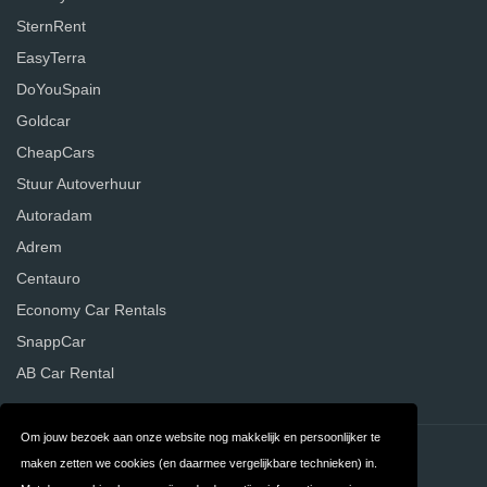
SternRent
EasyTerra
DoYouSpain
Goldcar
CheapCars
Stuur Autoverhuur
Autoradam
Adrem
Centauro
Economy Car Rentals
SnappCar
AB Car Rental
Om jouw bezoek aan onze website nog makkelijk en persoonlijker te
Contact
Privacy
maken zetten we cookies (en daarmee vergelijkbare technieken) in.