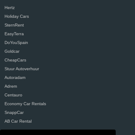
Hertz
Holiday Cars
SternRent
EasyTerra
DoYouSpain
Goldcar
CheapCars
Stuur Autoverhuur
Autoradam
Adrem
Centauro
Economy Car Rentals
SnappCar
AB Car Rental