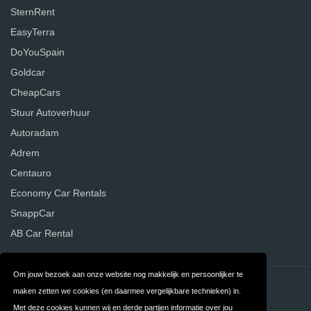
SternRent
EasyTerra
DoYouSpain
Goldcar
CheapCars
Stuur Autoverhuur
Autoradam
Adrem
Centauro
Economy Car Rentals
SnappCar
AB Car Rental
Om jouw bezoek aan onze website nog makkelijk en persoonlijker te
Contact
Privacy
maken zetten we cookies (en daarmee vergelijkbare technieken) in.
Met deze cookies kunnen wij en derde partijen informatie over jou
Algemene
FAQ