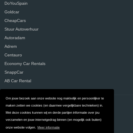
DoYouSpain
Goldcar
CheapCars
Stuur Autoverhuur
Autoradam
Adrem
Centauro
Economy Car Rentals
SnappCar
AB Car Rental
Om jouw bezoek aan onze website nog makkelijk en persoonlijker te
Contact
Privacy
maken zetten we cookies (en daarmee vergelijkbare technieken) in.
Met deze cookies kunnen wij en derde partijen informatie over jou
Algemene
FAQ
verzamelen en jouw internetgedrag binnen (en mogelijk ook buiten)
Voorwaarden
onze website volgen.
Meer informatie