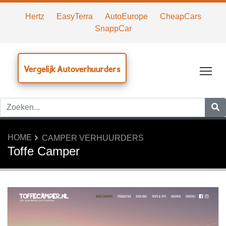
Hertz
EasyTerra
AutoEurope
CheapCars
SnappCar
Vergelijk Autoverhuurders
Tog
HOME
CAMPER VERHUURDERS
Toffe Camper