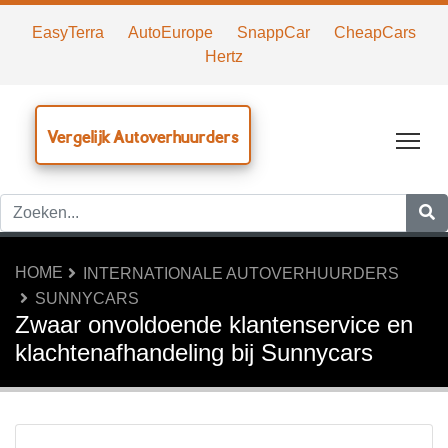
EasyTerra
AutoEurope
SnappCar
CheapCars
Hertz
Vergelijk Autoverhuurders
Tog
HOME
INTERNATIONALE AUTOVERHUURDERS
SUNNYCARS
Zwaar onvoldoende klantenservice en
klachtenafhandeling bij Sunnycars