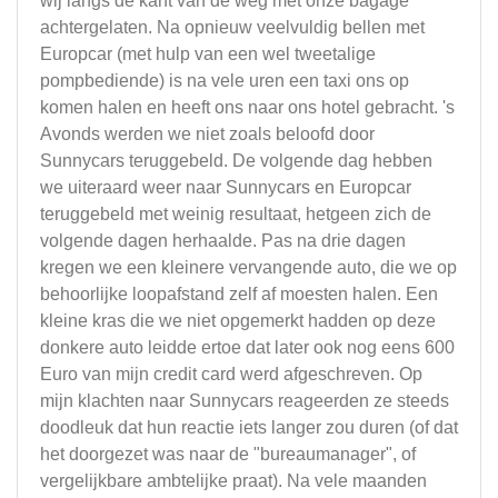
wij langs de kant van de weg met onze bagage
achtergelaten. Na opnieuw veelvuldig bellen met
Europcar (met hulp van een wel tweetalige
pompbediende) is na vele uren een taxi ons op
komen halen en heeft ons naar ons hotel gebracht. 's
Avonds werden we niet zoals beloofd door
Sunnycars teruggebeld. De volgende dag hebben
we uiteraard weer naar Sunnycars en Europcar
teruggebeld met weinig resultaat, hetgeen zich de
volgende dagen herhaalde. Pas na drie dagen
kregen we een kleinere vervangende auto, die we op
behoorlijke loopafstand zelf af moesten halen. Een
kleine kras die we niet opgemerkt hadden op deze
donkere auto leidde ertoe dat later ook nog eens 600
Euro van mijn credit card werd afgeschreven. Op
mijn klachten naar Sunnycars reageerden ze steeds
doodleuk dat hun reactie iets langer zou duren (of dat
het doorgezet was naar de "bureaumanager", of
vergelijkbare ambtelijke praat). Na vele maanden