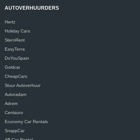
AUTOVERHUURDERS
Hertz
Holiday Cars
SternRent
EasyTerra
DoYouSpain
Goldcar
CheapCars
Stuur Autoverhuur
Autoradam
Adrem
Centauro
Economy Car Rentals
SnappCar
AB Car Rental