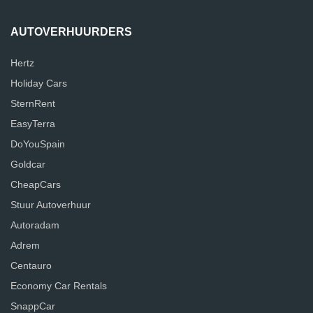
AUTOVERHUURDERS
Hertz
Holiday Cars
SternRent
EasyTerra
DoYouSpain
Goldcar
CheapCars
Stuur Autoverhuur
Autoradam
Adrem
Centauro
Economy Car Rentals
SnappCar