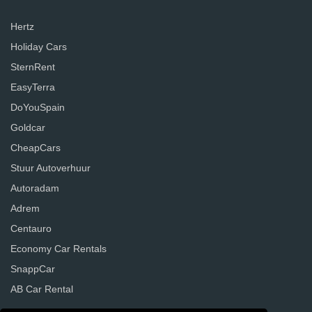
Hertz
Holiday Cars
SternRent
EasyTerra
DoYouSpain
Goldcar
CheapCars
Stuur Autoverhuur
Autoradam
Adrem
Centauro
Economy Car Rentals
SnappCar
AB Car Rental