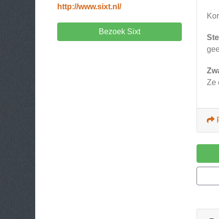
http://www.sixt.nl/
Kor
Bezoek Sixt
Ste
ge
Zw
Ze 