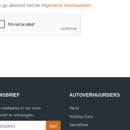
k ga akkoord met de
Algemene Voorwaarden
WSBRIEF
AUTOVERHUURDERS
e-mailadres in om onze
Hertz
rief te ontvangen.
Holiday Cars
SternRent