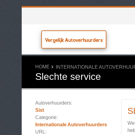
Vergelijk Autoverhuurders
HOME
INTERNATIONALE AUTOVERHU
Slechte service
Autoverhuurders:
S
Sixt
Categorie:
We 
Internationale Autoverhuurders
heb
URL: