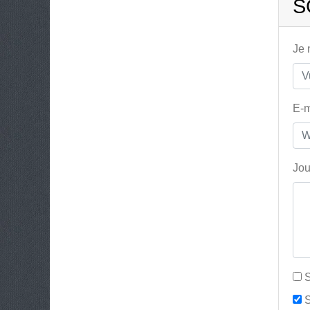
S
Je
E-m
Jou
S
S