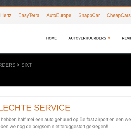
Hertz
EasyTerra
AutoEurope
SnappCar
CheapCars
HOME
AUTOVERHUURDERS
REV
URDERS
SIXT
LECHTE SERVICE
hebben half mei een auto gehuurd op Belfast airport en een wee
ben we nog de borgsom niet teruggestort gekregen!!