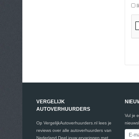
I
VERGELIJK
NIEU
AUTOVERHUURDERS
Vul je 
Op VergelijkAutoverhuurders.nl lees je
nieuwsb
reviews over alle autoverhuurders van
Nederland.Deel jouw ervaringen met