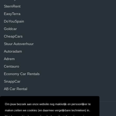
SternRent
EasyTerra
DoYouSpain
Goldcar
CheapCars
Stuur Autoverhuur
Autoradam
Adrem
Centauro
Economy Car Rentals
SnappCar
AB Car Rental
Om jouw bezoek aan onze website nog makkelijk en persoonlijker te
Contact
Privacy
maken zetten we cookies (en daarmee vergelijkbare technieken) in.