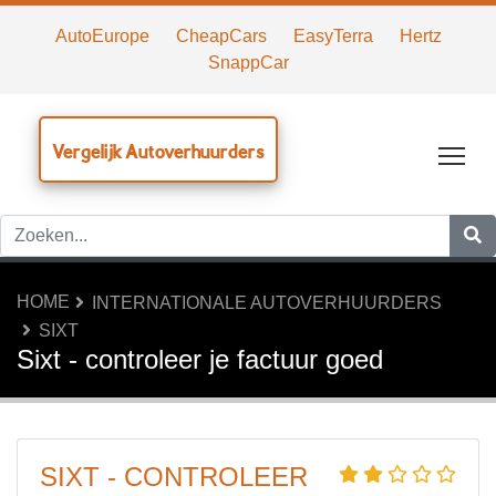
AutoEurope
CheapCars
EasyTerra
Hertz
SnappCar
Vergelijk Autoverhuurders
Tog
HOME
INTERNATIONALE AUTOVERHUURDERS
SIXT
Sixt - controleer je factuur goed
SIXT - CONTROLEER