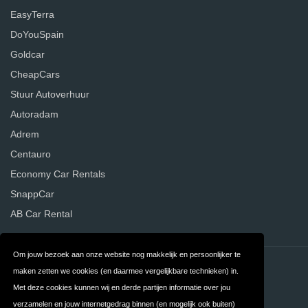
EasyTerra
DoYouSpain
Goldcar
CheapCars
Stuur Autoverhuur
Autoradam
Adrem
Centauro
Economy Car Rentals
SnappCar
AB Car Rental
Om jouw bezoek aan onze website nog makkelijk en persoonlijker te
Contact
Privacy
maken zetten we cookies (en daarmee vergelijkbare technieken) in.
Met deze cookies kunnen wij en derde partijen informatie over jou
Algemene
FAQ
verzamelen en jouw internetgedrag binnen (en mogelijk ook buiten)