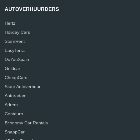
AUTOVERHUURDERS
Hertz
Holiday Cars
SternRent
EasyTerra
DoYouSpain
Goldcar
CheapCars
Stuur Autoverhuur
Autoradam
Adrem
Centauro
Economy Car Rentals
SnappCar