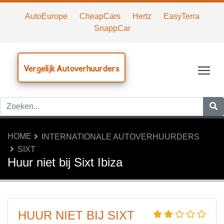
AutoEurope
CheapCars
Hertz
EasyTerra
SnappCar
Vergelijk Autoverhuurders
Tog
HOME
INTERNATIONALE AUTOVERHUURDERS
SIXT
Huur niet bij Sixt Ibiza
HUUR NIET BIJ SIXT