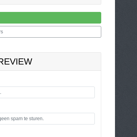
rs
 REVIEW