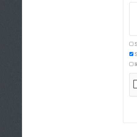
S
S
I