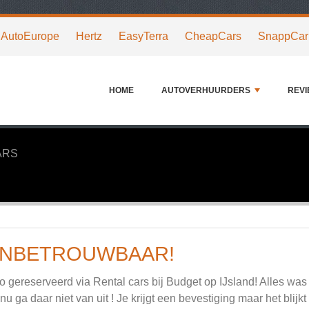
AutoEurope
Hertz
EasyTerra
CheapCars
SnappCar
HOME
AUTOVERHUURDERS
REV
ARS
NBETROUWBAAR!
o gereserveerd via Rental cars bij Budget op IJsland! Alles wa
nu ga daar niet van uit ! Je krijgt een bevestiging maar het blijk