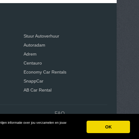
Stuur Autoverhuur
Autoradam
Adrem
Centauro
Economy Car Rentals
SnappCar
AB Car Rental
n
FAQ
ijen informatie over jou verzamelen en jouw
Tycoon
OK