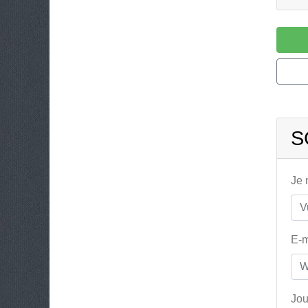
S
Je
E-m
Jou