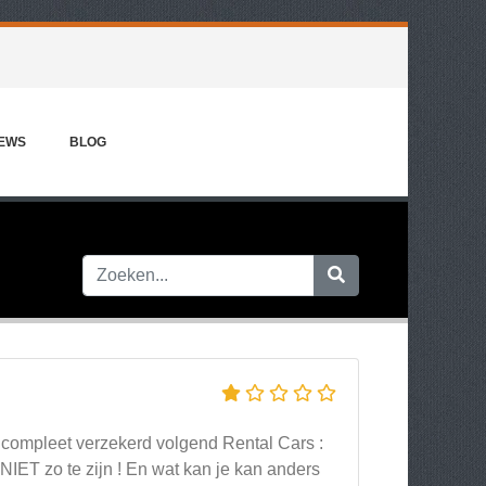
IEWS
BLOG
s compleet verzekerd volgend Rental Cars :
t NIET zo te zijn ! En wat kan je kan anders