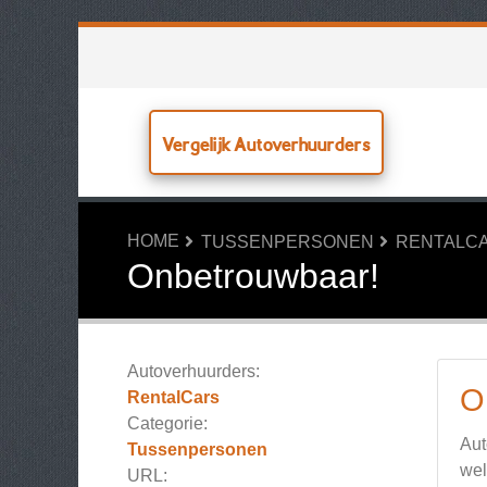
Vergelijk Autoverhuurders
HOME
TUSSENPERSONEN
RENTALC
Onbetrouwbaar!
Autoverhuurders:
O
RentalCars
Categorie:
Aut
Tussenpersonen
wel
URL: