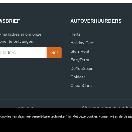
WSBRIEF
AUTOVERHUURDERS
e-mailadres in om onze
Hertz
rief te ontvangen.
Holiday Cars
SternRent
EasyTerra
DoYouSpain
Goldcar
CheapCars
Privacy
Algemene Voorwaarde
ookies (en daarmee vergelijkbare technieken) in. Met deze cookies kunnen wij en derde part
ight © 2026 Vergelijk Autoverhuurders
Build review sites with Review