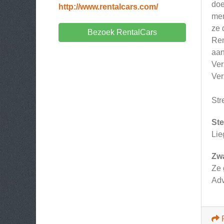
doe
http://www.rentalcars.com/
men
ze 
Bezoek RentalCars
Ren
aan
Ver
Ver
Str
Ste
Lie
Zw
Ze 
Ad