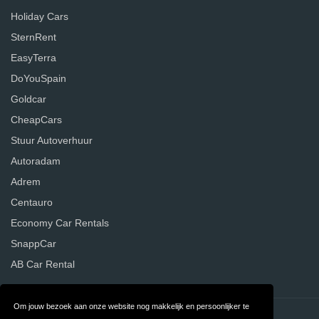
Holiday Cars
SternRent
EasyTerra
DoYouSpain
Goldcar
CheapCars
Stuur Autoverhuur
Autoradam
Adrem
Centauro
Economy Car Rentals
SnappCar
AB Car Rental
Om jouw bezoek aan onze website nog makkelijk en persoonlijker te
Contact
Privacy