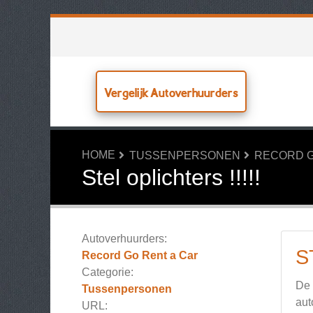
Vergelijk Autoverhuurders
HOME
TUSSENPERSONEN
RECORD G
Stel oplichters !!!!!
Autoverhuurders:
S
Record Go Rent a Car
Categorie:
De 
Tussenpersonen
aut
URL: