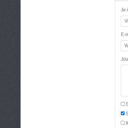
Je
E-m
Jou
S
S
I