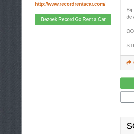
http://www.recordrentacar.com/
Bij
de 
Bezoek Record Go Rent a Car
OO
ST
S