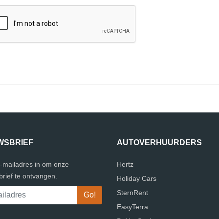
WSBRIEF
AUTOVERHUURDERS
e-mailadres in om onze
Hertz
rief te ontvangen.
Holiday Cars
SternRent
EasyTerra