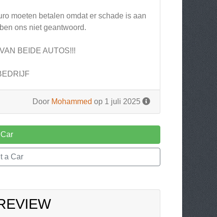
0 euro moeten betalen omdat er schade is aan
ben ons niet geantwoord.
AN BEIDE AUTOS!!!
BEDRIJF
Door
Mohammed
op 1 juli 2025
 Car
t a Car
 REVIEW