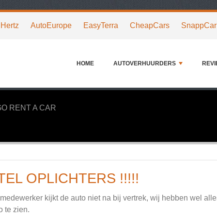
Hertz
AutoEurope
EasyTerra
CheapCars
SnappCar
HOME
AUTOVERHUURDERS
REV
O RENT A CAR
TEL OPLICHTERS !!!!!
medewerker kijkt de auto niet na bij vertrek, wij hebben wel al
o te zien.