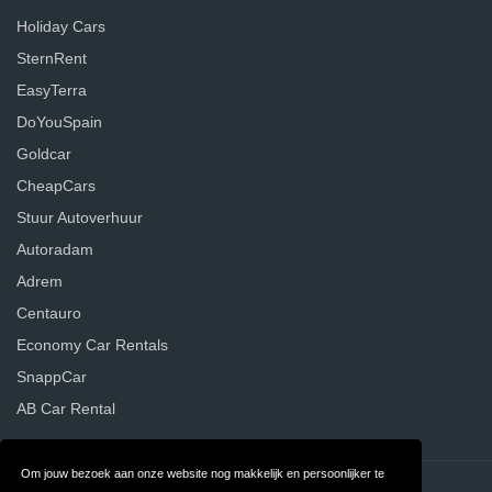
Holiday Cars
SternRent
EasyTerra
DoYouSpain
Goldcar
CheapCars
Stuur Autoverhuur
Autoradam
Adrem
Centauro
Economy Car Rentals
SnappCar
AB Car Rental
Om jouw bezoek aan onze website nog makkelijk en persoonlijker te
Contact
Privacy