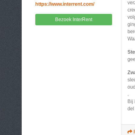
ver
https://www.interrent.com/
cre
vol
Bezoek InterRent
gin
ber
Waa
Ste
gee
Zw
sle
oud
.
Bij
del