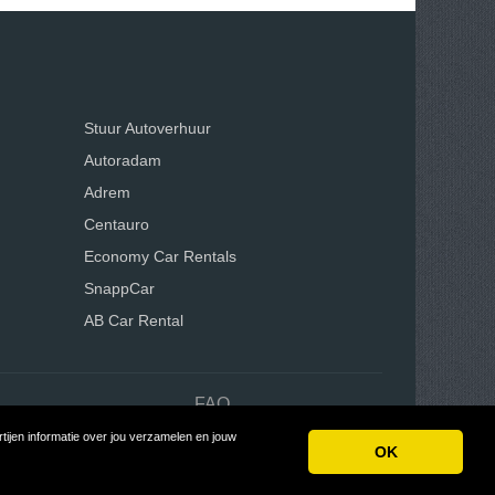
Stuur Autoverhuur
Autoradam
Adrem
Centauro
Economy Car Rentals
SnappCar
AB Car Rental
n
FAQ
ijen informatie over jou verzamelen en jouw
Tycoon
OK