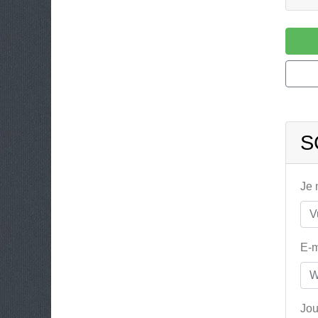
S
Je
E-m
Jou