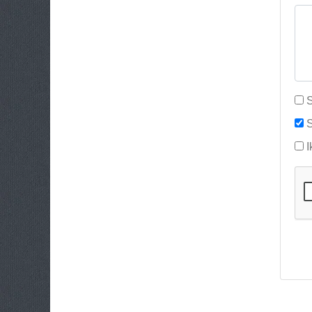
S
S
I