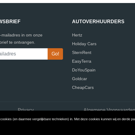
WSBRIEF
AUTOVERHUURDERS
e-mailadres in om onze
Hertz
rief te ontvangen.
Holiday Cars
SternRent
EasyTerra
DoYouSpain
Goldcar
CheapCars
Privacy
Algemene Voorwaarde
ookies (en daarmee vergelijkbare technieken) in. Met deze cookies kunnen wij en derde part
ight © 2026 Vergelijk Autoverhuurders
Build review sites with Review