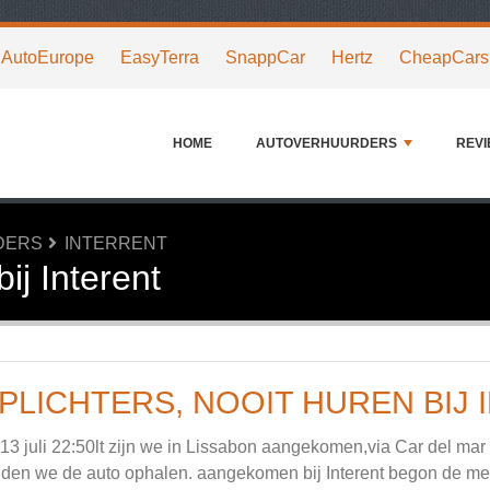
AutoEurope
EasyTerra
SnappCar
Hertz
CheapCars
HOME
AUTOVERHUURDERS
REV
DERS
INTERRENT
bij Interent
PLICHTERS, NOOIT HUREN BIJ 
13 juli 22:50lt zijn we in Lissabon aangekomen,via Car del mar
den we de auto ophalen. aangekomen bij Interent begon de m