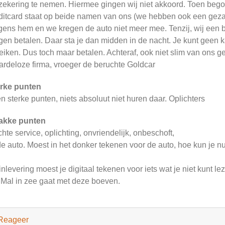
zekering te nemen. Hiermee gingen wij niet akkoord. Toen begon
ditcard staat op beide namen van ons (we hebben ook een geza
gens hem en we kregen de auto niet meer mee. Tenzij, wij een 
gen betalen. Daar sta je dan midden in de nacht. Je kunt geen 
eiken. Dus toch maar betalen. Achteraf, ook niet slim van ons gew
rdeloze firma, vroeger de beruchte Goldcar
rke punten
n sterke punten, niets absoluut niet huren daar. Oplichters
akke punten
chte service, oplichting, onvriendelijk, onbeschoft,
e auto. Moest in het donker tekenen voor de auto, hoe kun je 
 inlevering moest je digitaal tekenen voor iets wat je niet kunt le
 Mal in zee gaat met deze boeven.
Reageer