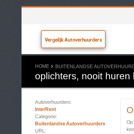
Vergelijk Autoverhuurders
HOME
BUITENLANDSE AUTOVERHUUR
oplichters, nooit huren 
Autoverhuurders:
O
InterRent
Categorie:
Op 
Buitenlandse Autoverhuurders
kon
URL: