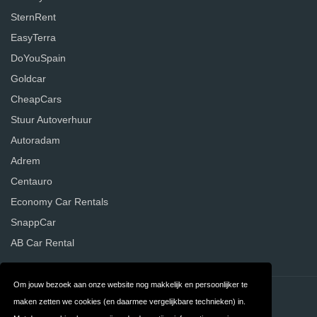
SternRent
EasyTerra
DoYouSpain
Goldcar
CheapCars
Stuur Autoverhuur
Autoradam
Adrem
Centauro
Economy Car Rentals
SnappCar
AB Car Rental
Om jouw bezoek aan onze website nog makkelijk en persoonlijker te
Contact
Privacy
maken zetten we cookies (en daarmee vergelijkbare technieken) in.