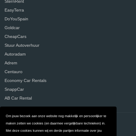
SternRent
EasyTerra
DoYouSpain
Goldcar
CheapCars
Stuur Autoverhuur
Autoradam
Adrem
Centauro
Economy Car Rentals
SnappCar
AB Car Rental
Om jouw bezoek aan onze website nog makkelijk en persoonlijker te
Contact
Privacy
maken zetten we cookies (en daarmee vergelijkbare technieken) in.
Met deze cookies kunnen wij en derde partijen informatie over jou
Algemene
FAQ