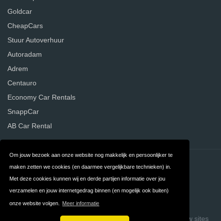
Goldcar
CheapCars
Stuur Autoverhuur
Autoradam
Adrem
Centauro
Economy Car Rentals
SnappCar
AB Car Rental
Om jouw bezoek aan onze website nog makkelijk en persoonlijker te
Contact
Privacy
maken zetten we cookies (en daarmee vergelijkbare technieken) in.
Met deze cookies kunnen wij en derde partijen informatie over jou
Algemene
FAQ
verzamelen en jouw internetgedrag binnen (en mogelijk ook buiten)
Voorwaarden
onze website volgen.
Meer informatie
Copyright © 2026 Vergelijk Autoverhuurders
Build review sites