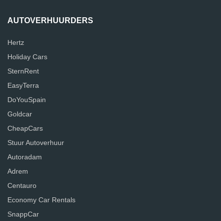
AUTOVERHUURDERS
Hertz
Holiday Cars
SternRent
EasyTerra
DoYouSpain
Goldcar
CheapCars
Stuur Autoverhuur
Autoradam
Adrem
Centauro
Economy Car Rentals
SnappCar