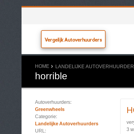
Vergelijk Autoverhuurders
HOME
LANDELIJKE AUTOVERHUURDE
horrible
Autoverhuurders:
H
Greenwheels
Categorie:
ver
Landelijke Autoverhuurders
3 
URL: