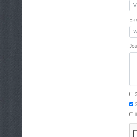
E-m
Jou
S
S
I