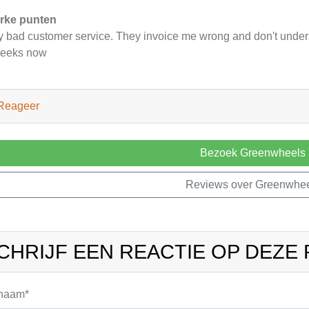
rke punten
y bad customer service. They invoice me wrong and don't unders
weeks now
Reageer
Bezoek Greenwheels
Reviews over Greenwhe
CHRIJF EEN REACTIE OP DEZE
 naam*