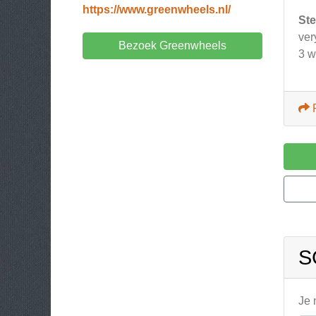
https://www.greenwheels.nl/
Ste
ver
Bezoek Greenwheels
3 
S
Je