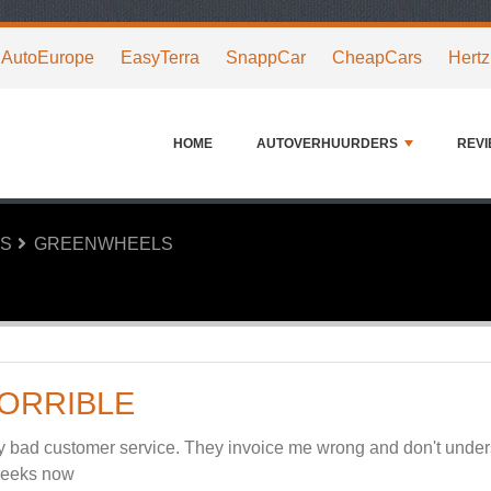
AutoEurope
EasyTerra
SnappCar
CheapCars
Hertz
HOME
AUTOVERHUURDERS
REV
RS
GREENWHEELS
ORRIBLE
y bad customer service. They invoice me wrong and don't unders
weeks now