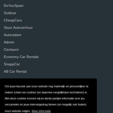
DoYouSpain
Goldcar
CheapCars
Stuur Autoverhuur
Autoradam
Adrem
Centauro
Economy Car Rentals
SnappCar
AB Car Rental
Om jouw bezoek aan onze website nog makkelijk en persoonlijker te
Contact
Privacy
maken zetten we cookies (en daarmee vergelijkbare technieken) in.
Met deze cookies kunnen wij en derde partijen informatie over jou
Algemene
FAQ
verzamelen en jouw internetgedrag binnen (en mogelijk ook buiten)
Voorwaarden
onze website volgen.
Meer informatie