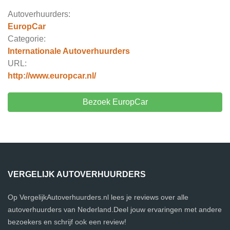
Autoverhuurders:
EuropCar
Categorie:
Internationale Autoverhuurders
URL:
http://www.europcar.nl/
Bezoek EuropCar
VERGELIJK AUTOVERHUURDERS
Op VergelijkAutoverhuurders.nl lees je reviews over alle
autoverhuurders van Nederland.Deel jouw ervaringen met andere
bezoekers en schrijf ook een review!