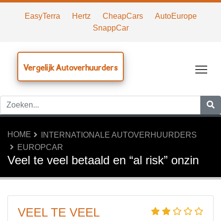
EasyTerra
Hertz
CheapCars
AutoEurope
SnappCar
Vergelijk Autoverhuurders
Tog
HOME
INTERNATIONALE AUTOVERHUURDERS
EUROPCAR
Veel te veel betaald en “al risk” onzin
VEEL TE VEEL