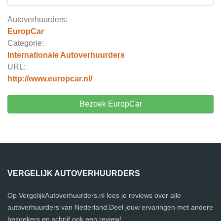
Autoverhuurders:
EuropCar
Categorie:
Internationale Autoverhuurders
URL:
http://www.europcar.nl/
Bezoek EuropCar
VERGELIJK AUTOVERHUURDERS
Op VergelijkAutoverhuurders.nl lees je reviews over alle
autoverhuurders van Nederland.Deel jouw ervaringen met andere
bezoekers en schrijf ook een review!