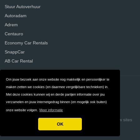
Stuur Autoverhuur
Autoradam
Adrem
Centauro
Economy Car Rentals
SnappCar
AB Car Rental
Om jouw bezoek aan onze website nog makkelijk en persoonlijker te
Contact
Privacy
maken zetten we cookies (en daarmee vergelijkbare technieken) in.
Met deze cookies kunnen wij en derde partijen informatie over jou
Algemene
FAQ
verzamelen en jouw internetgedrag binnen (en mogelijk ook buiten)
Voorwaarden
onze website volgen.
Meer informatie
Copyright © 2026 Vergelijk Autoverhuurders
Build review sites
OK
with ReviewTycoon