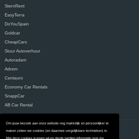
SternRent
EasyTerra
DoYouSpain
Goldcar
CheapCars
Stuur Autoverhuur
Autoradam
Adrem
Centauro
Economy Car Rentals
SnappCar
AB Car Rental
Om jouw bezoek aan onze website nog makkelijk en persoonlijker te
Contact
Privacy
maken zetten we cookies (en daarmee vergelijkbare technieken) in.
Met deze cookies kunnen wij en derde partijen informatie over jou