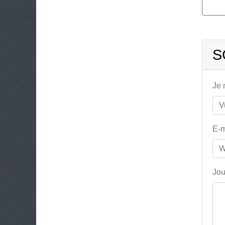
S
Je
E-m
Jou