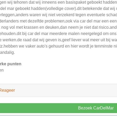
gen wij tehoren dat wij inneens een basispaket geboekt hadden,te
 del mar geboekt hadden(volledige cover).dit betekende dat wi
rleggen,anders waren wij niet verzekerd tegen eventuele sch
erlanders met dezelfde problemen,ook via car del mar een een
 nog vol met krassen en deuken,dan neem je niet dat risico.and
ehouden.dit bij car del mar meerdere malen neergelegd om ons g
 werken.de raad dat wij geven is,geef liever wat meer uit bij w
tz.hebben we vaker auto's gehuurd en hier wordt je tenminste ni
andalig.
rke punten
en
Reageer
Bezoek CarDelMar