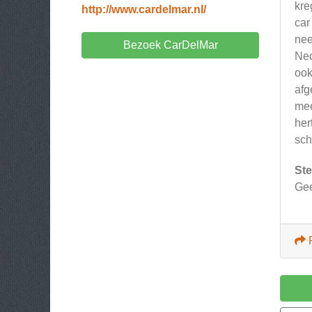
kre
http://www.cardelmar.nl/
car
nee
Bezoek CarDelMar
Ned
ook
afg
mee
her
sch
Ste
Ge