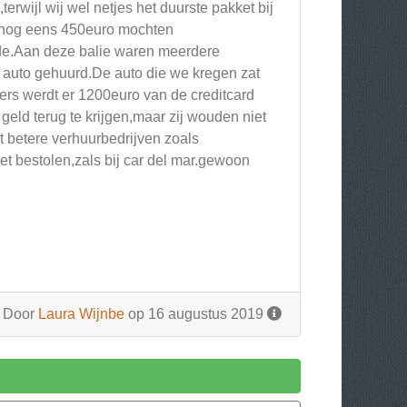
rwijl wij wel netjes het duurste pakket bij
j nog eens 450euro mochten
ade.Aan deze balie waren meerdere
 auto gehuurd.De auto die we kregen zat
ers werdt er 1200euro van de creditcard
eld terug te krijgen,maar zij wouden niet
at betere verhuurbedrijven zoals
et bestolen,zals bij car del mar.gewoon
Door
Laura Wijnbe
op 16 augustus 2019