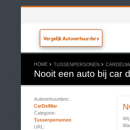
Vergelijk Autoverhuurders
HOME
TUSSENPERSONEN
CARDELM
Nooit een auto bij car 
Autoverhuurders:
N
CarDelMar
Categorie:
Wij
Tussenpersonen
Wan
URL: