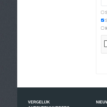
S
S
I
VERGELIJK
NIEU