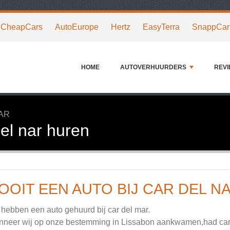
CheapCars
AutoEurope
Hertz
EasyTerra
SnappCar
HOME
AUTOVERHUURDERS
REV
AR
del nar huren
OOIT EEN AUTO BIJ CAR DEL N
 hebben een auto gehuurd bij car del mar.
neer wij op onze bestemming in Lissabon aankwamen,had car de