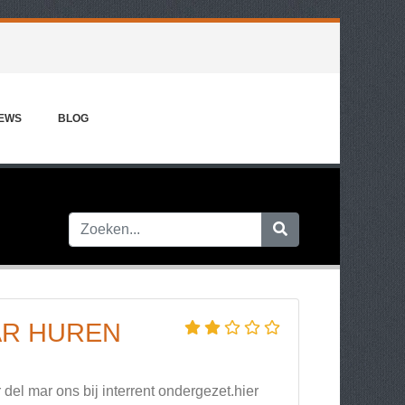
IEWS
BLOG
AR HUREN
l mar ons bij interrent ondergezet.hier