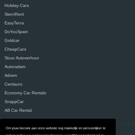
Holiday Cars
SternRent
EasyTerra
DoYouSpain
Goldcar
CheapCars
Stuur Autoverhuur
Autoradam
Adrem
Centauro
Economy Car Rentals
SnappCar
AB Car Rental
Om jouw bezoek aan onze website nog makkelijk en persoonlijker te
Contact
Privacy