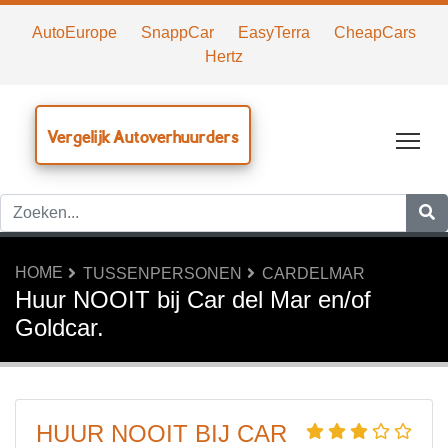
AutoEurope
SnappCar
EasyTerra
CheapCars
Hertz
Vergelijk Autoverhuurders
Tog
HOME
TUSSENPERSONEN
CARDELMAR
Huur NOOIT bij Car del Mar en/of
Goldcar.
HUUR NOOIT BIJ CAR