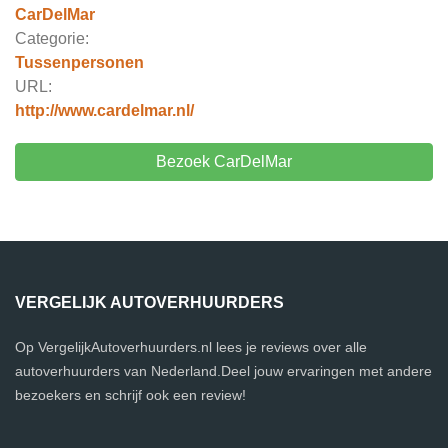
CarDelMar
Categorie:
Tussenpersonen
URL:
http://www.cardelmar.nl/
Bezoek CarDelMar
VERGELIJK AUTOVERHUURDERS
Op VergelijkAutoverhuurders.nl lees je reviews over alle
autoverhuurders van Nederland.Deel jouw ervaringen met andere
bezoekers en schrijf ook een review!