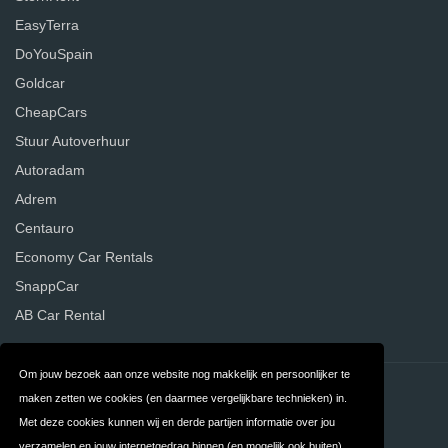
EasyTerra
DoYouSpain
Goldcar
CheapCars
Stuur Autoverhuur
Autoradam
Adrem
Centauro
Economy Car Rentals
SnappCar
AB Car Rental
Om jouw bezoek aan onze website nog makkelijk en persoonlijker te
Contact
Privacy
maken zetten we cookies (en daarmee vergelijkbare technieken) in.
Met deze cookies kunnen wij en derde partijen informatie over jou
Algemene
FAQ
verzamelen en jouw internetgedrag binnen (en mogelijk ook buiten)