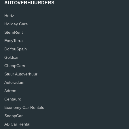
AUTOVERHUURDERS
Hertz
Holiday Cars
SternRent
EasyTerra
DoYouSpain
Goldcar
CheapCars
Stuur Autoverhuur
Autoradam
Adrem
Centauro
Economy Car Rentals
SnappCar
AB Car Rental