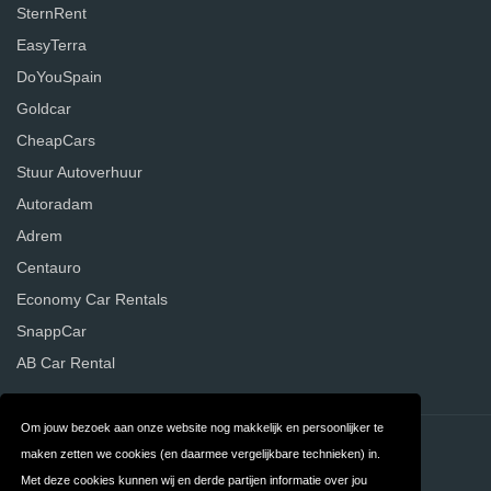
SternRent
EasyTerra
DoYouSpain
Goldcar
CheapCars
Stuur Autoverhuur
Autoradam
Adrem
Centauro
Economy Car Rentals
SnappCar
AB Car Rental
Om jouw bezoek aan onze website nog makkelijk en persoonlijker te
Contact
Privacy
maken zetten we cookies (en daarmee vergelijkbare technieken) in.
Met deze cookies kunnen wij en derde partijen informatie over jou
Algemene
FAQ