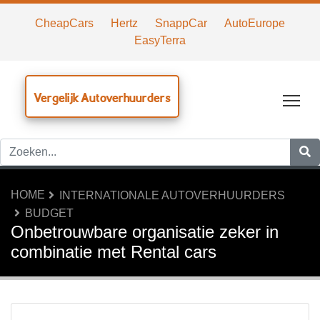
CheapCars
Hertz
SnappCar
AutoEurope
EasyTerra
Vergelijk Autoverhuurders
Tog
HOME
INTERNATIONALE AUTOVERHUURDERS
BUDGET
Onbetrouwbare organisatie zeker in
combinatie met Rental cars