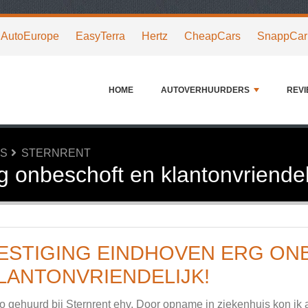
AutoEurope
EasyTerra
Hertz
CheapCars
SnappCar
HOME
AUTOVERHUURDERS
REV
RS
STERNRENT
g onbeschoft en klantonvriendeli
ESTIGING EINDHOVEN ERG ON
LANTONVRIENDELIJK!
o gehuurd bij Sternrent ehv. Door opname in ziekenhuis kon ik 