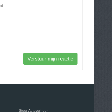
nt
Verstuur mijn reactie
Stuur Autoverhuur