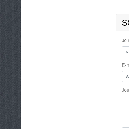
S
Je
E-m
Jou