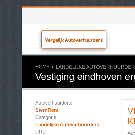
Vergelijk Autoverhuurders
HOME
LANDELIJKE AUTOVERHUURDE
Vestiging eindhoven er
Autoverhuurders:
V
SternRent
Categorie:
K
Landelijke Autoverhuurders
URL:
Aut