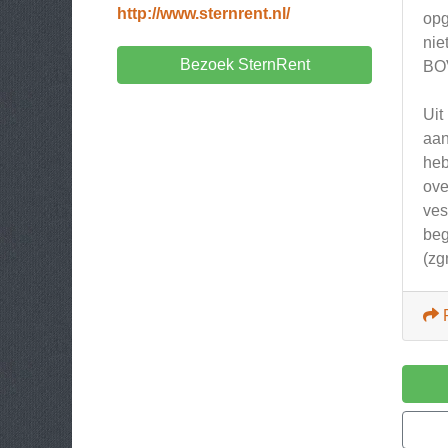
http://www.sternrent.nl/
opg
nie
Bezoek SternRent
BOV
Uit
aan
heb
ove
ves
beg
(zg