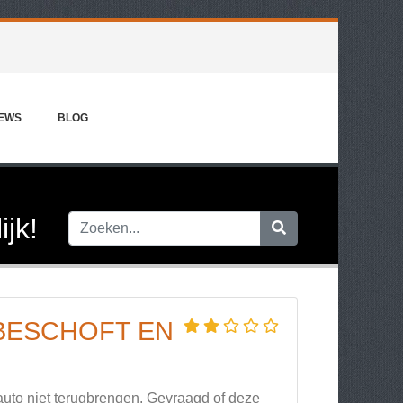
IEWS
BLOG
jk!
BESCHOFT EN
auto niet terugbrengen. Gevraagd of deze