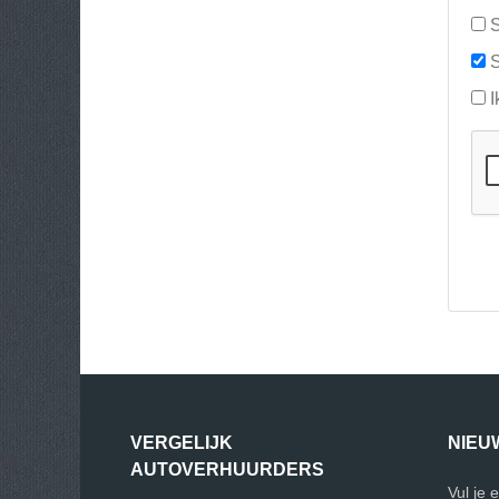
S
S
I
VERGELIJK
NIEU
AUTOVERHUURDERS
Vul je 