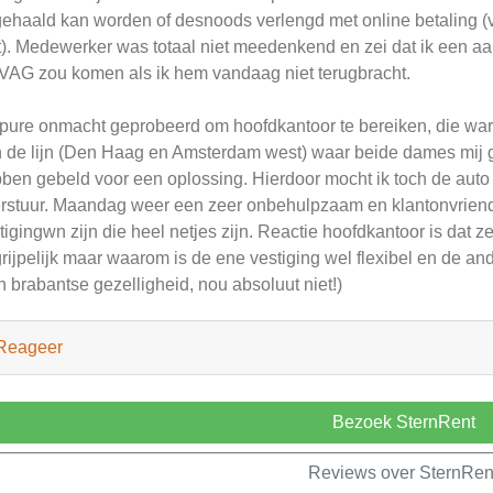
ehaald kan worden of desnoods verlengd met online betaling (v
t). Medewerker was totaal niet meedenkend en zei dat ik een aan
AG zou komen als ik hem vandaag niet terugbracht.
 pure onmacht geprobeerd om hoofdkantoor te bereiken, die war
 de lijn (Den Haag en Amsterdam west) waar beide dames mij 
ben gebeld voor een oplossing. Hierdoor mocht ik toch de auto 
rstuur. Maandag weer een zeer onbehulpzaam en klantonvriende
tigingwn zijn die heel netjes zijn. Reactie hoofdkantoor is dat 
rijpelijk maar waarom is de ene vestiging wel flexibel en de and
n brabantse gezelligheid, nou absoluut niet!)
Reageer
Bezoek SternRent
Reviews over SternRen