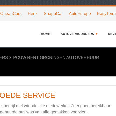
CheapCars
Hertz
SnappCar
AutoEurope
EasyTerra
HOME
AUTOVERHUURDERS
REV
ERS
POUW RENT GRONINGEN AUTOVERHUUR
OEDE SERVICE
k bedrijf met vriendelijke medewerker. Zeer goed bereikbaar.
gehuurde bus was van alle gemakken voorzien.