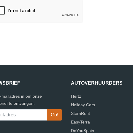
WSBRIEF
AUTOVERHUURDERS
e-mailadres in om onze
Hertz
rief te ontvangen.
Holiday Cars
SternRent
EasyTerra
DoYouSpain