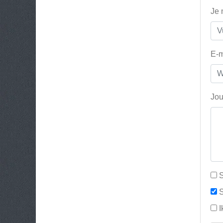
Je
E-m
Jou
S
S
I