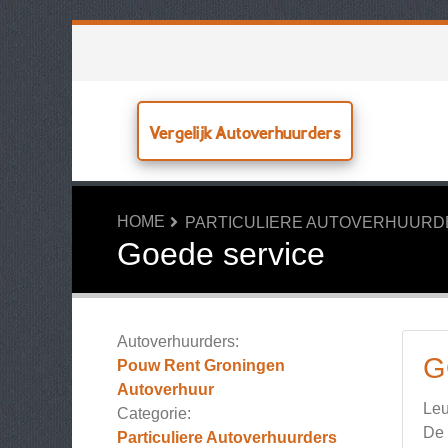
Vergelijk Autoverhuurders
HOME
PARTICULIERE AUTOVERHUURD
Goede service
Autoverhuurders:
G
Pouw Rent Groningen
Autoverhuur
Leu
Categorie:
De 
Particuliere Autoverhuurders