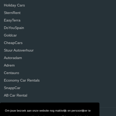
Holiday Cars
SternRent
EasyTerra
DoYouSpain
Goldcar
CheapCars
Stuur Autoverhuur
Autoradam
Adrem
Centauro
Economy Car Rentals
SnappCar
AB Car Rental
Om jouw bezoek aan onze website nog makkelijk en persoonlijker te
Contact
Privacy