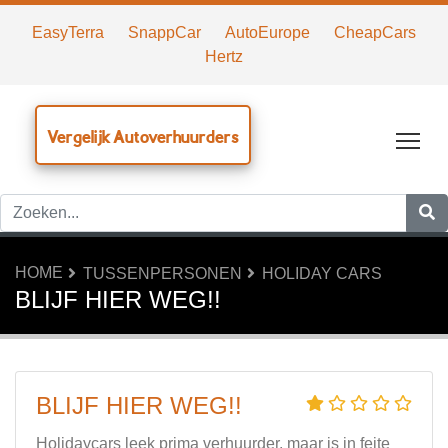
EasyTerra
SnappCar
AutoEurope
CheapCars
Hertz
Vergelijk Autoverhuurders
Tog
HOME
TUSSENPERSONEN
HOLIDAY CARS
BLIJF HIER WEG!!
BLIJF HIER WEG!!
Holidaycars leek prima verhuurder, maar is in feite