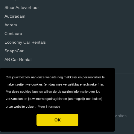
Stuur Autoverhuur
Autoradam
Adrem
Centauro
Economy Car Rentals
SnappCar
AB Car Rental
Om jouw bezoek aan onze website nog makkelijk en persoonlijker te
Contact
Privacy
maken zetten we cookies (en daarmee vergelijkbare technieken) in.
Met deze cookies kunnen wij en derde partijen informatie over jou
Algemene
FAQ
verzamelen en jouw internetgedrag binnen (en mogelijk ook buiten)
Voorwaarden
onze website volgen.
Meer informatie
Copyright © 2026 Vergelijk Autoverhuurders
Build review sites
OK
with ReviewTycoon