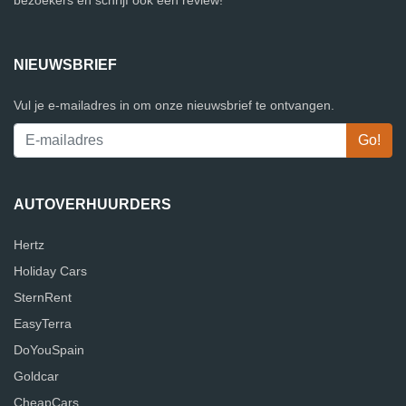
bezoekers en schrijf ook een review!
NIEUWSBRIEF
Vul je e-mailadres in om onze nieuwsbrief te ontvangen.
AUTOVERHUURDERS
Hertz
Holiday Cars
SternRent
EasyTerra
DoYouSpain
Goldcar
CheapCars