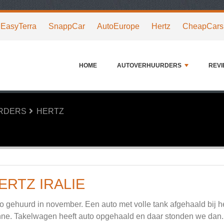
EasyTerra
SnappCar
AutoEurope
Hertz
CheapCars
HOME
AUTOVERHUURDERS
REV
URDERS
HERTZ
ERTZ IRALIE
o gehuurd in november. Een auto met volle tank afgehaald bij her
ne. Takelwagen heeft auto opgehaald en daar stonden we dan.