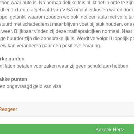
efoon waar auto is. Na herhaaldelijke tels blijkt het in orde te zij
dt er 151 euro afgehaald van VISA omdat er kosten waren door
ppel getankt, waarom zouden we ook, net een auto met volle ta
stuurd met schadedienst maar blijven voet bij stuk houden, ons 
t weer. Blijkbaar vinden zij deze maffiapraktijken normaal. Naar 
ige huurder zijn die aansprakelijk is. Wordt vervolgd! Hopelijk p
iew kan veranderen naar een positieve ervaring.
rke punten
nt laten betalen voor zaken waar zij geen schuld aan hebben
akke punten
en ongevraagd geld van visa
Reageer
Bezoek Hertz