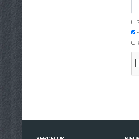
S
S
I
VERGELIJK
NIEU