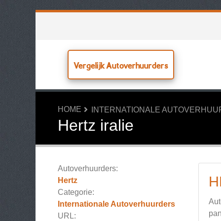
Vergelijk Autoverhuurders
HOME
INTERNATIONALE AUTOVERHU
Hertz iralie
Autoverhuurders:
H
Hertz
Categorie:
Aut
Internationale Autoverhuurders
pan
URL: