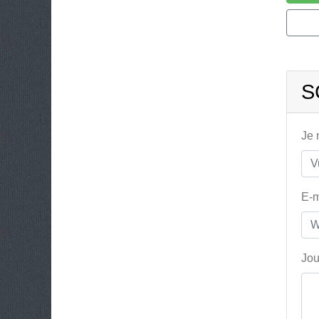
S
Je
E-m
Jou