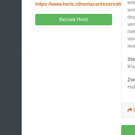
tel
https://www.hertz.nl/rentacar/reservation/
wor
dru
Bezoek Hertz
ver
nie
vor
rev
Ste
Kla
Zw
Hal