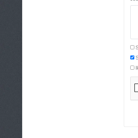
S
S
I