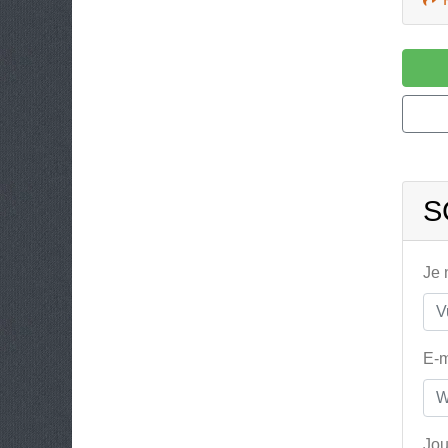
S
Je
E-m
Jou