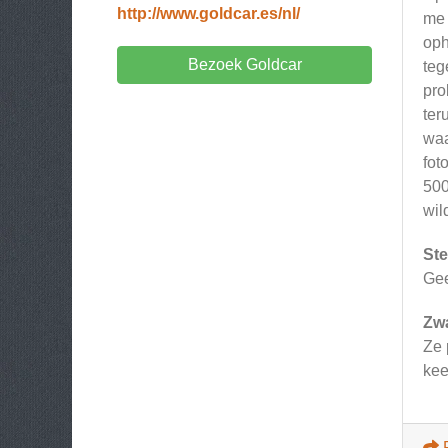
http://www.goldcar.es/nl/
me 
oph
Bezoek Goldcar
teg
pro
ter
waa
fot
500
wil
Ste
Ge
Zw
Ze 
kee