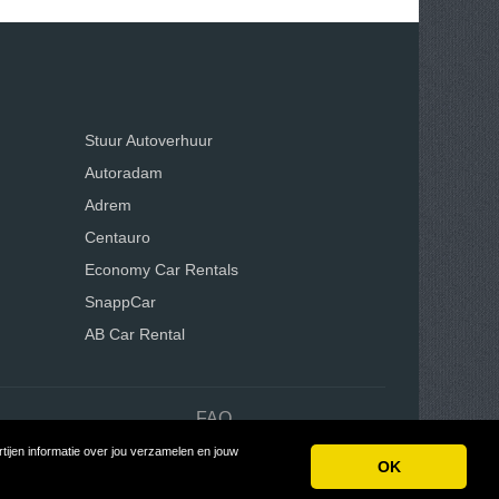
Stuur Autoverhuur
Autoradam
Adrem
Centauro
Economy Car Rentals
SnappCar
AB Car Rental
n
FAQ
ijen informatie over jou verzamelen en jouw
Tycoon
OK