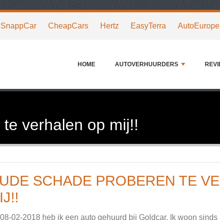
SnappCar
CheapCars
Hertz
EasyTerra
AutoEurope
HOME
AUTOVERHUURDERS
REV
e verhalen op mij!!
UDE SCHADE PROBEREN TE V
IJ!!
08-02-2018 heb ik een auto gehuurd bij Goldcar. Ik woon sinds