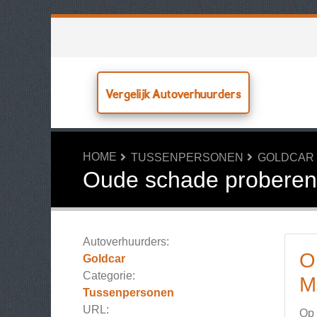
Vergelijk Autoverhuurders
HOME
TUSSENPERSONEN
GOLDCAR
Oude schade proberen t
Autoverhuurders:
O
Goldcar
Categorie:
M
Tussenpersonen
URL:
Op 