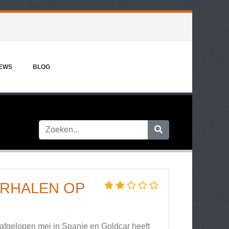
IEWS
BLOG
ERHALEN OP
 afgelopen mei in Spanje en Goldcar heeft