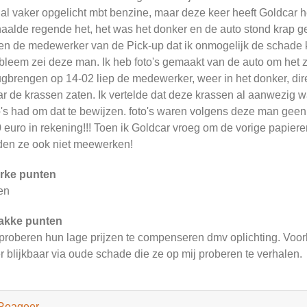
al vaker opgelicht mbt benzine, maar deze keer heeft Goldcar h
aalde regende het, het was het donker en de auto stond krap ge
en de medewerker van de Pick-up dat ik onmogelijk de schade k
bleem zei deze man. Ik heb foto's gemaakt van de auto om het z
ugbrengen op 14-02 liep de medewerker, weer in het donker, dire
r de krassen zaten. Ik vertelde dat deze krassen al aanwezig wa
o's had om dat te bewijzen. foto's waren volgens deze man gee
 euro in rekening!!! Toen ik Goldcar vroeg om de vorige papie
den ze ook niet meewerken!
rke punten
en
akke punten
proberen hun lage prijzen te compenseren dmv oplichting. Voor
r blijkbaar via oude schade die ze op mij proberen te verhalen.
Reageer