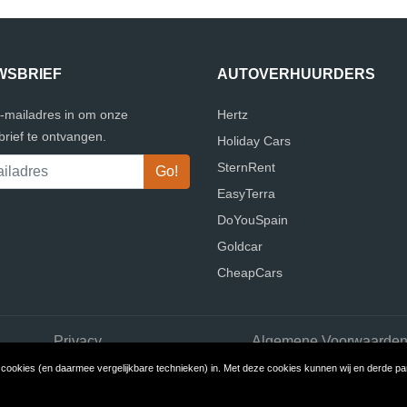
WSBRIEF
AUTOVERHUURDERS
e-mailadres in om onze
Hertz
rief te ontvangen.
Holiday Cars
SternRent
EasyTerra
DoYouSpain
Goldcar
CheapCars
Privacy
Algemene Voorwaarde
ookies (en daarmee vergelijkbare technieken) in. Met deze cookies kunnen wij en derde part
ight © 2026 Vergelijk Autoverhuurders
Build review sites with Review