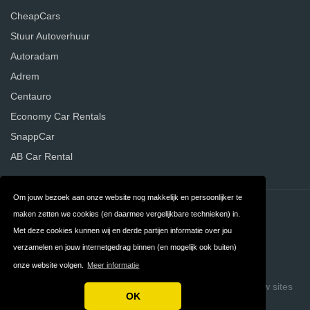
CheapCars
Stuur Autoverhuur
Autoradam
Adrem
Centauro
Economy Car Rentals
SnappCar
AB Car Rental
Om jouw bezoek aan onze website nog makkelijk en persoonlijker te
Contact
Privacy
maken zetten we cookies (en daarmee vergelijkbare technieken) in.
Met deze cookies kunnen wij en derde partijen informatie over jou
Algemene
FAQ
verzamelen en jouw internetgedrag binnen (en mogelijk ook buiten)
Voorwaarden
onze website volgen.
Meer informatie
Copyright © 2026 Vergelijk Autoverhuurders
Build review sites
OK
with ReviewTycoon