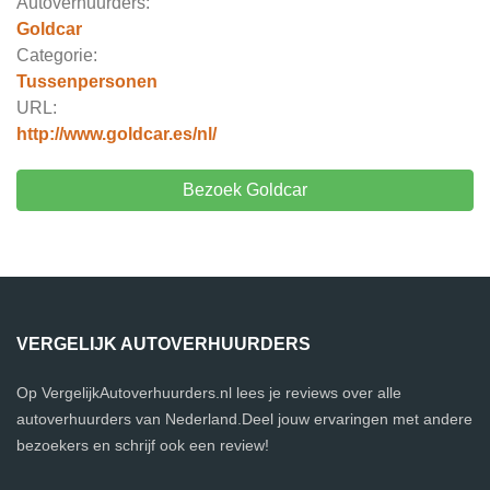
Autoverhuurders:
Goldcar
Categorie:
Tussenpersonen
URL:
http://www.goldcar.es/nl/
Bezoek Goldcar
VERGELIJK AUTOVERHUURDERS
Op VergelijkAutoverhuurders.nl lees je reviews over alle
autoverhuurders van Nederland.Deel jouw ervaringen met andere
bezoekers en schrijf ook een review!