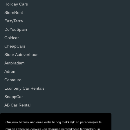
Holiday Cars
SternRent
EasyTerra
DoYouSpain
Goldcar
CheapCars
Stuur Autoverhuur
Autoradam
Adrem
Centauro
Economy Car Rentals
SnappCar
AB Car Rental
Om jouw bezoek aan onze website nog makkelijk en persoonlijker te
Contact
Privacy
maken zetten we cookies (en daarmee vergelijkbare technieken) in.